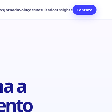
os
Jornada
Soluções
Resultados
Insights
Contato
na a
ento