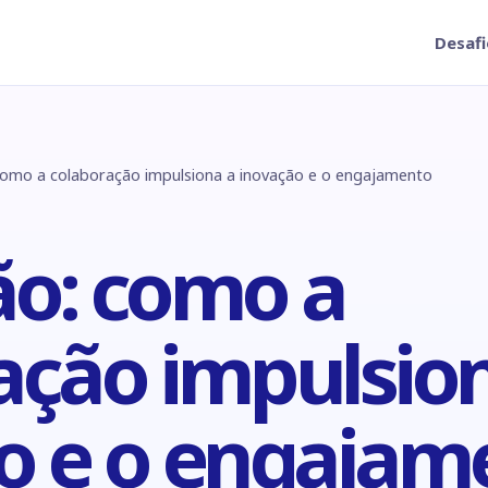
Desafi
como a colaboração impulsiona a inovação e o engajamento
ão: como a
ação impulsio
o e o engajam